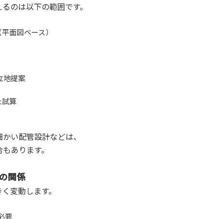
えるのは以下の範囲です。
（平面図ベース）
立地提案
た試算
細かい配管設計などは、
合もあります。
りの関係
きく変動します。
必要