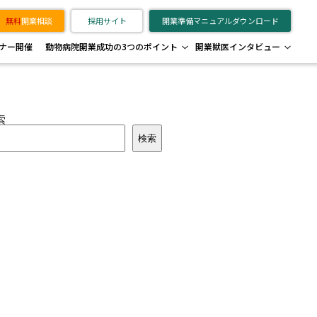
無料
開業相談
採用サイト
開業準備マニュアルダウンロード
ナー開催
動物病院開業成功の3つのポイント
開業獣医インタビュー
索
検索