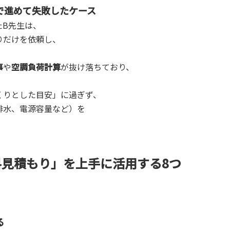
で進めて失敗したケース
たB先生は、
りだけを依頼し、
。
事
や
空調負荷計算
が抜け落ちており、
。
くりとした目安」に過ぎず、
排水、電源容量など）を
料見積もり」を上手に活用する8つ
る