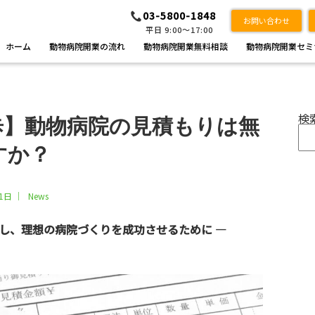
03-5800-1848
お問い合わせ
平日 9:00～17:00
ホーム
動物病院開業の流れ
動物病院開業無料相談
動物病院開業セミ
検
歩】動物病院の見積もりは無
すか？
11日
｜
News
用し、理想の病院づくりを成功させるために ―