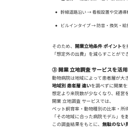
幹線道路沿い → 看板設置や交通
ビルインタイプ → 防音・換気・
そのため、
開業立地条件 ポイント
を
「想定外の出費」を減らすことがで
③ 開業 立地調査 サービスを活
動物病院は地域によって患者層が大
地域別 患者層 違い
を調べずに開業を
想定より来院数が少なくなり、経営
開業 立地調査 サービスでは、
ペット飼育率・動物種別の比率・所
「その地域に合った病院モデル」を
この調査結果をもとに、
無駄のない